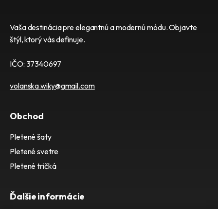
Vaša destinácia pre elegantnú a modernú módu. Objavte
štýl, ktorý vás definuje.
IČO: 37340697
volanska.wiky@gmail.com
Obchod
Pletené šaty
Pletené svetre
Pletené tričká
Ďalšie informácie
Doprava / poštovné