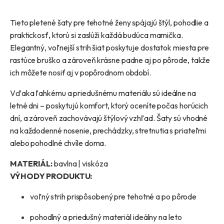
Tieto pletené šaty pre tehotné ženy spájajú štýl, pohodlie a
praktickosť, ktorú si zaslúži každá budúca mamička.
Elegantný, voľnejší strih šiat poskytuje dostatok miesta pre
rastúce bruško a zároveň krásne padne aj po pôrode, takže
ich môžete nosiť aj v popôrodnom období.
Vďaka ľahkému a priedušnému materiálu sú ideálne na
letné dni – poskytujú komfort, ktorý oceníte počas horúcich
dní, a zároveň zachovávajú štýlový vzhľad. Šaty sú vhodné
na každodenné nosenie, prechádzky, stretnutia s priateľmi
alebo pohodlné chvíle doma.
MATERIÁL:
bavlna | viskóza
VÝHODY PRODUKTU:
voľný strih prispôsobený pre tehotné a po pôrode
pohodlný a priedušný materiál ideálny na leto