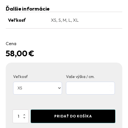
Na zimu
Detské pletené svetre
Pletené tričká
Ďalšie informácie
Na svadbu
Tuniky
Veľkosť
XS, S, M, L, XL
Šaty pre tehotné
Kabáty
Háčkovaný chrbát
Detské pletené svetre
Cena
58,00
€
Elegance
NAKUPOVAŤ
Veľkosť
Vaše výška / cm.
Elegance
Elegance
NAKUPOVAŤ
NAKUPOVAŤ
množstvo
PRIDAŤ DO KOŠÍKA
Amalia
white