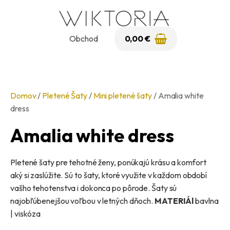
Obchod
0,00
€
Domov
/
Pletené Šaty
/
Mini pletené šaty
/ Amalia white
PLETENÉ ŠATY
PLETENÉ SVETRE
PLETENÉ ŠATY
dress
Všetky
Pletené pulóvre
Všetky
Amalia white dress
Dlhé pletené šaty
Pletené tričká
Dlhé pletené šaty
Mini pletené šaty
Tuniky
Mini pletené šaty
Pletené šaty pre tehotné ženy, ponúkajú krásu a komfort
Kabáty
aký si zaslúžite. Sú to šaty, ktoré využite v každom období
vašho tehotenstva i dokonca po pôrode. Šaty sú
najobľúbenejšou voľbou v letných dňoch.
MATERIÁl
bavlna
KATEGORIE
PLETENÉ SVETRE
| viskóza
ĎALŠIE PRODUKTY
Na leto
Pletené pulóvre